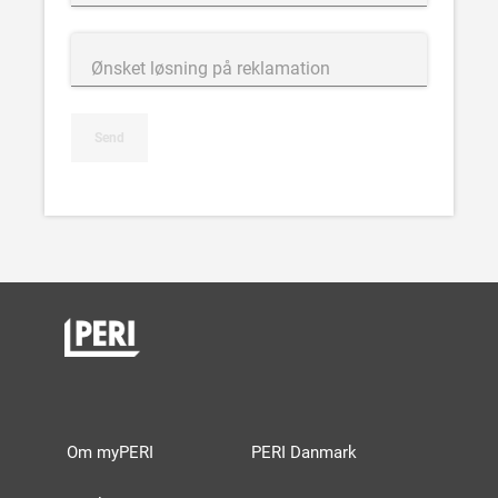
Ønsket løsning på reklamation
Send
Om myPERI
PERI Danmark